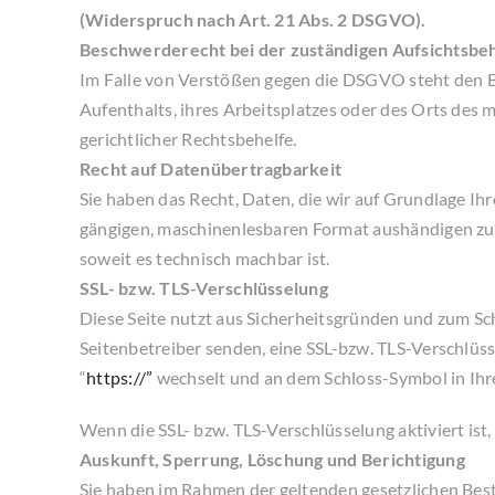
(Widerspruch nach Art. 21 Abs. 2 DSGVO).
Beschwerderecht bei der zuständigen Aufsichtsbe
Im Falle von Verstößen gegen die DSGVO steht den B
Aufenthalts, ihres Arbeitsplatzes oder des Orts de
gerichtlicher Rechtsbehelfe.
Recht auf Datenübertragbarkeit
Sie haben das Recht, Daten, die wir auf Grundlage Ihr
gängigen, maschinenlesbaren Format aushändigen zu la
soweit es technisch machbar ist.
SSL- bzw. TLS-Verschlüsselung
Diese Seite nutzt aus Sicherheitsgründen und zum Sch
Seitenbetreiber senden, eine SSL-bzw. TLS-Verschlüss
“
https://”
wechselt und an dem Schloss-Symbol in Ihre
Wenn die SSL- bzw. TLS-Verschlüsselung aktiviert ist,
Auskunft, Sperrung, Löschung und Berichtigung
Sie haben im Rahmen der geltenden gesetzlichen Bes