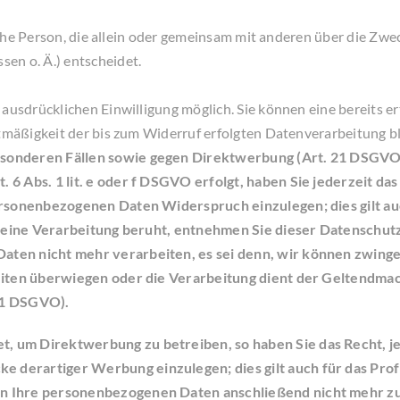
ische Person, die allein oder gemeinsam mit anderen über die Zw
en o. Ä.) entscheidet.
usdrücklichen Einwilligung möglich. Sie können eine bereits ert
htmäßigkeit der bis zum Widerruf erfolgten Datenverarbeitung b
sonderen Fällen sowie gegen Direktwerbung (Art. 21 DSGVO
6 Abs. 1 lit. e oder f DSGVO erfolgt, haben Sie jederzeit das
ersonenbezogenen Daten Widerspruch einzulegen; dies gilt au
en eine Verarbeitung beruht, entnehmen Sie dieser Datenschu
ten nicht mehr verarbeiten, es sei denn, wir können zwing
heiten überwiegen oder die Verarbeitung dient der Geltendm
 1 DSGVO).
 um Direktwerbung zu betreiben, so haben Sie das Recht, je
erartiger Werbung einzulegen; dies gilt auch für das Profil
en Ihre personenbezogenen Daten anschließend nicht mehr